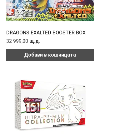
DRAGONS EXALTED BOOSTER BOX
Цена
32 999,00 щ.д.
Добави в кошницата