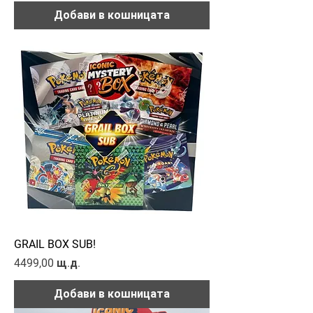
Добави в кошницата
GRAIL BOX SUB!
Цена
4499,00 щ.д.
Добави в кошницата