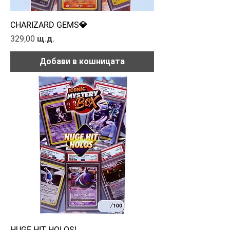
CHARIZARD GEMS💎
Цена
329,00 щ.д.
Добави в кошницата
HUGE HIT HOLOS!